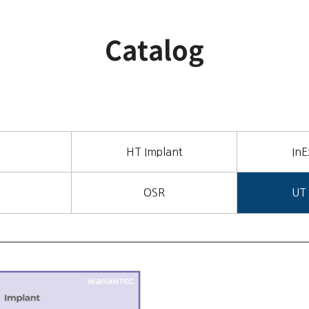
Catalog
HT Implant
In
OSR
UT 