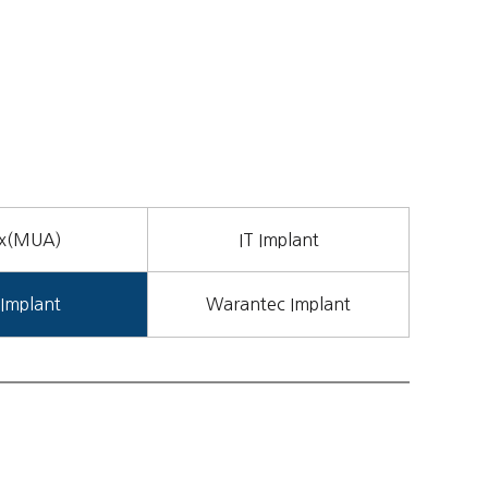
Ex(MUA)
IT Implant
Implant
Warantec Implant