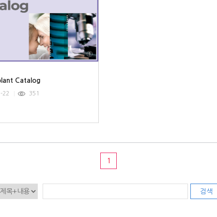
lant Catalog
3-22
351
1
검색